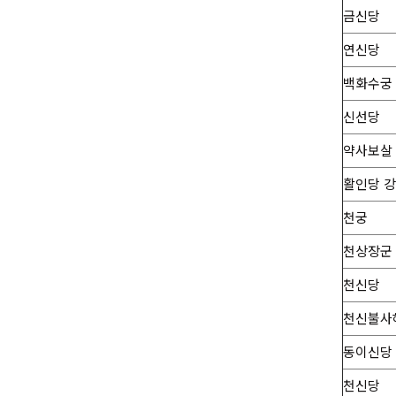
금신당
연신당
백화수궁
신선당
약사보살
활인당 
천궁
천상장군
천신당
천신불사
동이신당
천신당