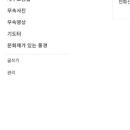
전화신
무속사진
무속영상
기도터
문화재가 있는 풍경
글쓰기
관리