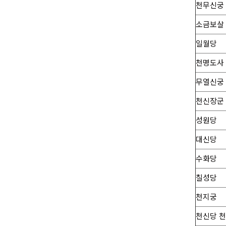
천무신궁
소금보살
일월당
천명도사
무열신궁
천신장군
성원당
대신당
수화당
칠성당
천지궁
천신당 