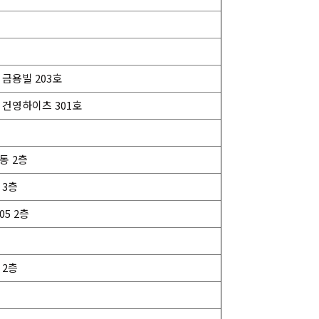
 금용빌 203호
 건영하이츠 301호
동 2층
 3층
05 2층
 2층