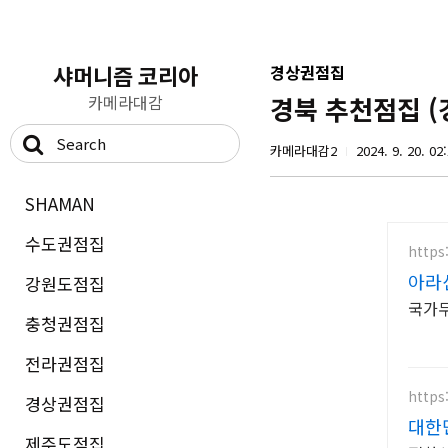
샤머니즘 코리아
경상권점집
카메라대감
경북 추천점집 (
카메라대감2
2024. 9. 20. 02
SHAMAN
수도권점집
https
아라
강원도점집
국가무
충청권점집
전라권점집
https
경상권점집
대한
제주도점집