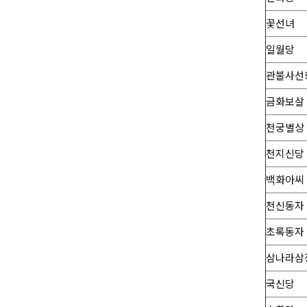
꽃선녀
일월당
관불사선
금화보살
천궁별상
천지신당
백화아씨
천신동자
초록동자
삼나라삼
국신당