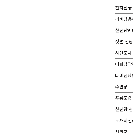
천지신궁
깨비당용
천신광명
샛별 신당
시단도사
태화당작
나비신당
수연당
푸름도령
천신암 
도깨비신
선화당