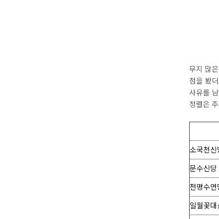
무지 많은
점을 봤더
사유를 
정렬은 
소국천신
문수신당
천명수연
일월꽃대