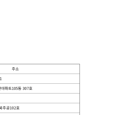
주소
1
아파트105동 307호
북주공102호