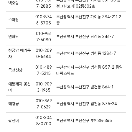
010-761
부산광역시 부산진구 가야동 361-85 삼
백호당
7-2885
정그린코아102동602호
010-874
부산광역시 부산진구 가야동 384-211 2
수화당
6-5705
층
010-951
연화당
부산광역시 부산진구 당감동 346-7
7-6080
천궁암 애기동
010-209
부산광역시 부산진구 범천동 1284-7
자
0-5684
010-489
부산광역시 부산진구 범천동 857-2 동일
국선신당
7-5215
타워스위트
애동제자 꽃선
010-909
부산광역시 부산진구 범천동 864-1
녀
3-1965
010-869
해령궁
부산광역시 부산진구 범천동 875-24
7-0629
010-304
팔선녀
부산광역시 부산진구 부암3동 365
8-0700