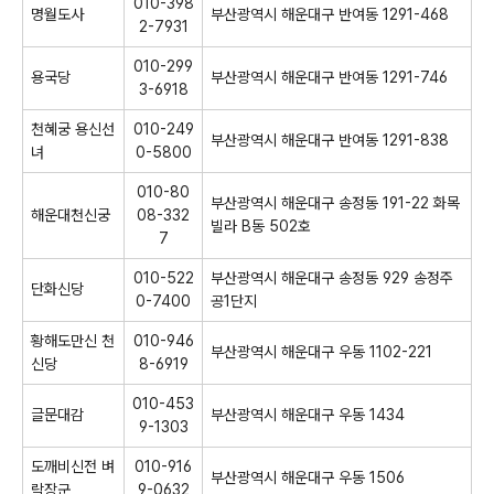
010-398
명월도사
부산광역시 해운대구 반여동 1291-468
2-7931
010-299
용국당
부산광역시 해운대구 반여동 1291-746
3-6918
천혜궁 용신선
010-249
부산광역시 해운대구 반여동 1291-838
녀
0-5800
010-80
부산광역시 해운대구 송정동 191-22 화목
해운대천신궁
08-332
빌라 B동 502호
7
010-522
부산광역시 해운대구 송정동 929 송정주
단화신당
0-7400
공1단지
황해도만신 천
010-946
부산광역시 해운대구 우동 1102-221
신당
8-6919
010-453
글문대감
부산광역시 해운대구 우동 1434
9-1303
도깨비신전 벼
010-916
부산광역시 해운대구 우동 1506
락장군
9-0632