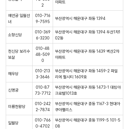
아파트
2
예언궁 일월선
010-716
부산광역시 해운대구 좌동 1394
녀
9-7595
010-369
부산광역시 해운대구 좌동 1394 두산1차1
소향신당
6-3230
02동
010-48
천신당 보리수
부산광역시 해운대구 좌동 1439 벽산2차
48-509
보살
아파트
0
010-213
부산광역시 해운대구 좌동 1459-2 파밀
해우당
3-3646
리에 펄시티 1609호
010-87
부산광역시 해운대구 좌동 1473-1 대림아
신명궁
73-7712
크로텔1013호
010-242
부산광역시 해운대구 중동 1167-3 현대아
미룡천왕당
2-7874
쿠아팰리스
010-766
부산광역시 해운대구 중동 1199-5 101-5
일월당
0-4702
08