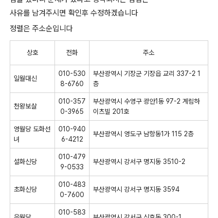
사유를 남겨주시면 확인후 수정하겠습니다
정렬은 주소순입니다
상호
전화
주소
010-530
부산광역시 기장군 기장읍 교리 337-2 1
일월대신
8-6760
층
010-357
부산광역시 수영구 광안1동 97-2 계림하
천왕보살
0-3965
이츠빌 201호
영월당 도화선
010-940
부산광역시 영도구 남항동1가 115 2층
녀
6-4212
010-479
설화신당
부산광역시 강서구 명지동 3510-2
9-0533
010-483
초화신당
부산광역시 강서구 명지동 3594
0-7600
010-583
은월당
부산광역시 강서구 신호동 300-1