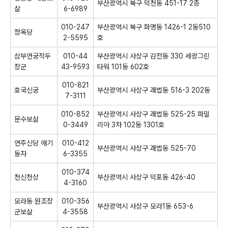
부산광역시 북구 덕천동 451-17 2층
살
6-6989
010-247
부산광역시 북구 화명동 1426-1 2동510
청옥당
2-5595
호
삼부연궁작두
010-44
부산광역시 사상구 감전동 330 세광그린
장군
43-9593
타워 101동 602호
010-821
호국신궁
부산광역시 사상구 괘법동 516-3 202동
7-3111
010-852
부산광역시 사상구 괘법동 525-25 파밀
문수보살
0-3449
리아 3차 102동 1301호
연주신당 애기
010-412
부산광역시 사상구 괘법동 525-70
동자
6-3355
010-374
천신천상
부산광역시 사상구 덕포동 426-40
4-3160
모라동 원조장
010-356
부산광역시 사상구 모라1동 653-6
군보살
4-3558