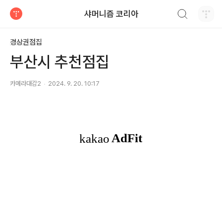
검색하기
샤머니즘 코리아
티스토리
경상권점집
부산시 추천점집
카메라대감2
2024. 9. 20. 10:17