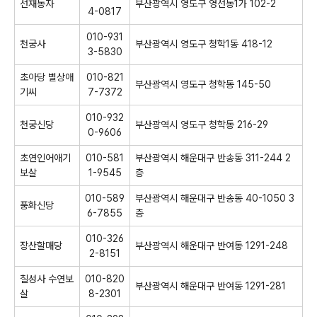
선재동자
부산광역시 영도구 영선동1가 102-2
4-0817
010-931
천궁사
부산광역시 영도구 청학1동 418-12
3-5830
초아당 별상애
010-821
부산광역시 영도구 청학동 145-50
기씨
7-7372
010-932
천궁신당
부산광역시 영도구 청학동 216-29
0-9606
초연인어애기
010-581
부산광역시 해운대구 반송동 311-244 2
보살
1-9545
층
010-589
부산광역시 해운대구 반송동 40-1050 3
풍화신당
6-7855
층
010-326
장산할매당
부산광역시 해운대구 반여동 1291-248
2-8151
칠성사 수연보
010-820
부산광역시 해운대구 반여동 1291-281
살
8-2301