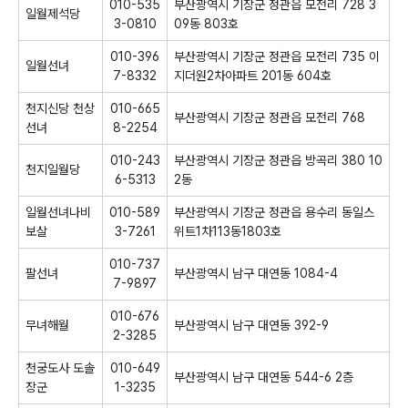
010-535
부산광역시 기장군 정관읍 모전리 728 3
일월제석당
3-0810
09동 803호
010-396
부산광역시 기장군 정관읍 모전리 735 이
일월선녀
7-8332
지더원2차아파트 201동 604호
천지신당 천상
010-665
부산광역시 기장군 정관읍 모전리 768
선녀
8-2254
010-243
부산광역시 기장군 정관읍 방곡리 380 10
천지일월당
6-5313
2동
일월선녀나비
010-589
부산광역시 기장군 정관읍 용수리 동일스
보살
3-7261
위트1차113동1803호
010-737
팔선녀
부산광역시 남구 대연동 1084-4
7-9897
010-676
무녀해월
부산광역시 남구 대연동 392-9
2-3285
천궁도사 도솔
010-649
부산광역시 남구 대연동 544-6 2층
장군
1-3235