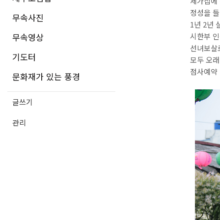
제가집에
정성을 
무속사진
1년 2년
무속영상
시한부 
선녀보살로
기도터
모두 오래
점사예약 : 
문화재가 있는 풍경
글쓰기
관리