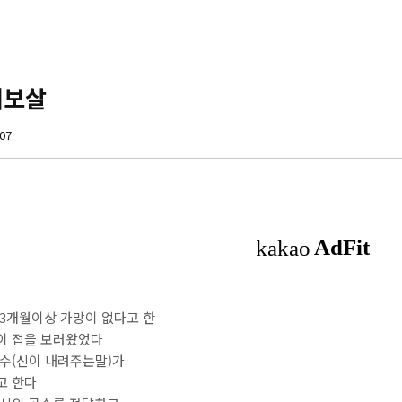
녀보살
:07
3개월이상 가망이 없다고 한
이 접을 보러왔었다
수(신이 내려주는말)가
고 한다