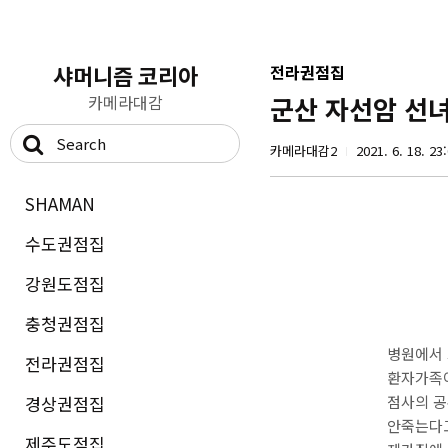
샤머니즘 코리아
전라권점집
카메라대감
군산 자선암 선
카메라대감2
2021. 6. 18. 23
SHAMAN
수도권점집
강원도점집
충청권점집
병원에서 
전라권점집
환자가족
경상권점집
점사의 공
안죽는다
제주도점집