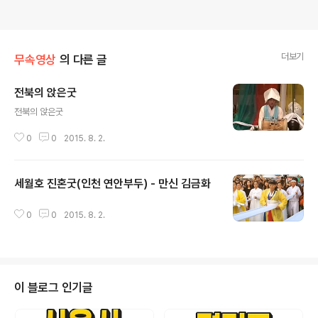
더보기
무속영상
의 다른 글
전북의 앉은굿
글 내용
전북의 앉은굿
0
0
2015. 8. 2.
세월호 진혼굿(인천 연안부두) - 만신 김금화
글 내용
0
0
2015. 8. 2.
이 블로그 인기글